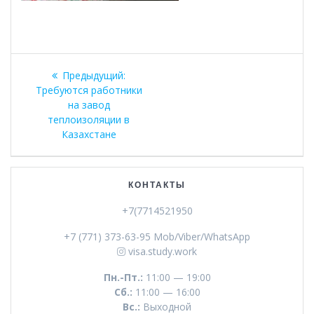
Навигация
Предыдущая
Предыдущий:
по
запись:
Требуются работники
на завод
записям
теплоизоляции в
Казахстане
КОНТАКТЫ
+7(7714521950
+7 (771) 373-63-95 Mob/Viber/WhatsApp
visa.study.work
Пн.-Пт.:
11:00 — 19:00
Сб.:
11:00 — 16:00
Вс.:
Выходной