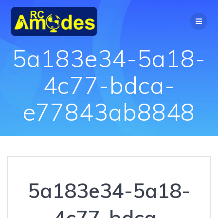
Перейти
к
контенту
5a183e34-5a18-
4c77-bdca-
e77843ab8848
5a183e34-5a18-
4c77-bdca-