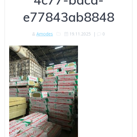
e77843ab8848
Amodes
19.11.2025
|
0