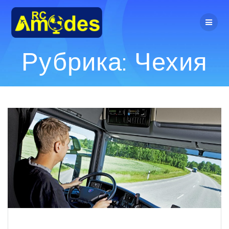
Перейти
к
контенту
Рубрика:
Чехия