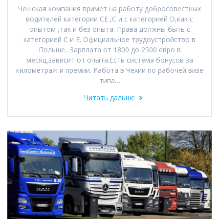
Чешская компания примет на работу добросовестных
водителей категории СЕ ,С и с категорией D,как с
опытом ,так и без опыта. Права должны быть с
категорией С и Е. Официальное трудоустройство в
Польше.. Зарплата от 1800 до 2500 евро в
месяц,зависит от опыта.Есть система бонусов за
километраж и премии. Работа в Чехии по рабочей визе
типа…
Читать дальше