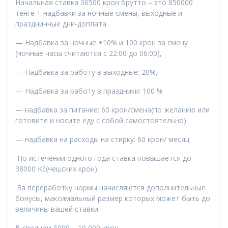
Начальная ставка 36500 крон брутто
– это 850000
тенге
+ надбавки за ночные смены, выходные и
праздничные дни-доплата.
— Надбавка за ночные +10% и 100 крон за смену
(ночные часы считаются с 22:00 до 06:00),
— Надбавка за работу в выходные: 20%,
— Надбавка за работу в праздники: 100 %
— надбавка за питание: 60 крон/смена(по желанию или
готовите и носите еду с собой самостоятельно)
— надбавка на расходы на стирку: 60 крон/ месяц
По истечении одного года ставка повышается до
38000
Kč(чешских крон)
За переработку нормы начисляются дополнительные
бонусы, максимальный размер которых может быть до
величины вашей ставки.
В среднем 5000 – 10 000 крон.