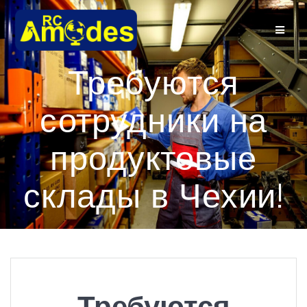
Перейти
к
контенту
Требуются
сотрудники на
продуктовые
склады в Чехии!
Требуются