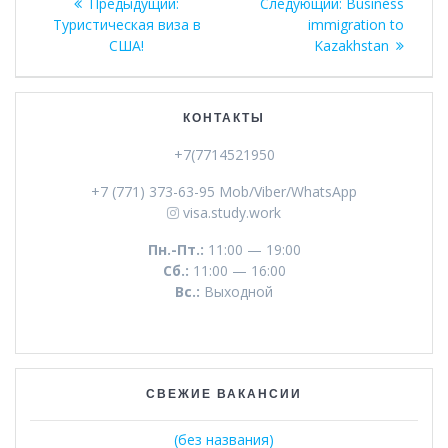
Предыдущая
Следующая
Предыдущий:
Следующий:
Business
по
запись:
запись:
Туристическая виза в
immigration to
США!
Kazakhstan
записям
КОНТАКТЫ
+7(7714521950
+7 (771) 373-63-95 Mob/Viber/WhatsApp
visa.study.work
Пн.-Пт.:
11:00 — 19:00
Сб.:
11:00 — 16:00
Вс.:
Выходной
СВЕЖИЕ ВАКАНСИИ
(без названия)