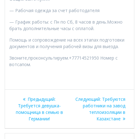
— Рабочая одежда за счет работодателя
— График работы: с Пн по Сб, 8 часов в день.Можно
брать дополнительные часы с оплатой.
Помощь и сопровождение на всех этапах подготовки
документов и получения рабочей визы для выезда.
Звоните,проконсультируем.+77714521950 Номер с
вотсапом.
Навигация
Предыдущая
Следующая
Предыдущий:
Следующий:
Требуются
по
запись:
запись:
Требуется девушка-
работники на завод
помощница в семью в
теплоизоляции в
записям
Германии!
Казахстане