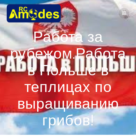
Перейти
к
контенту
Работа за
рубежом.Работа
в Польше в
теплицах по
выращиванию
грибов!