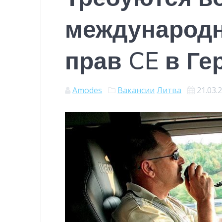
международн
прав CE в Г
Amodes
Вакансии
Литва
21.03.