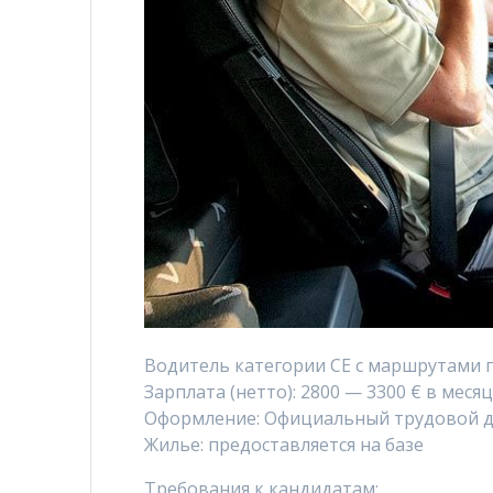
Водитель категории CE с маршрутами 
Зарплата (нетто): 2800 — 3300 € в меся
Оформление: Официальный трудовой 
Жилье: предоставляется на базе
Требования к кандидатам: