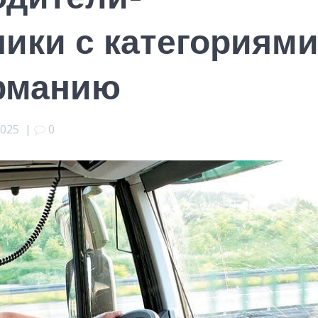
ики с категориям
ерманию
2025
|
0