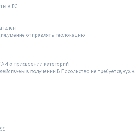
ты в ЕС
ателен
ция,умение отправлять геолокацию
с ГАИ о присвоении категорий
одействуем в получении.В Посольство не требуется,нужн
395