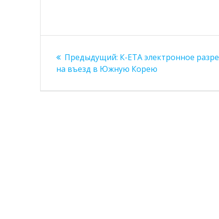
Навигация
Предыдущая
Предыдущий:
К-ЕТА электронное разр
по
запись:
на въезд в Южную Корею
записям