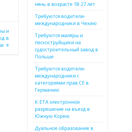
нянь в возрасте 18-27 лет
Требуются водители-
международники в Чехию
ры и
Требуются маляры и
од в
пескоструйщики на
ше
судостроительный завод в
Польше
Требуются водители-
международники с
категориями прав CE в
Германию
К-ЕТА электронное
разрешение на въезд в
Южную Корею
Дуальное образование в