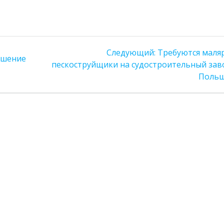
Следующая
Следующий:
Требуются маля
ешение
запись:
пескоструйщики на судостроительный зав
Поль