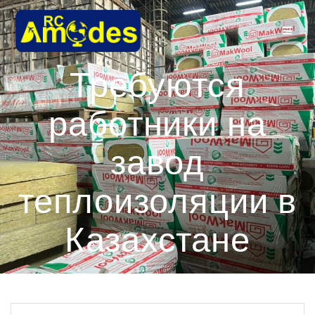
Перейти
к
контенту
Требуются
работники на
завод
теплоизоляции в
Казахстане