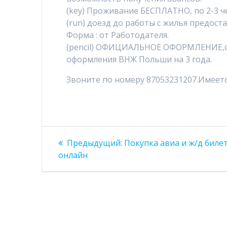
(key) Проживание БЕСПЛАТНО, по 2-3 ч
(run) доезд до работы с жилья предост
Форма : от Работодателя.
(pencil) ОФИЦИАЛЬНОЕ ОФОРМЛЕНИЕ,с
оформления ВНЖ Польши на 3 года.
Звоните по номеру 87053231207.Имеетс
Навигация
Предыдущая
Предыдущий:
Покупка авиа и ж/д биле
запись:
по
онлайн
записям