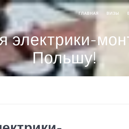
ГЛАВНАЯ
ВИЗЫ
я электрики-мон
Польшу!
лектрики-