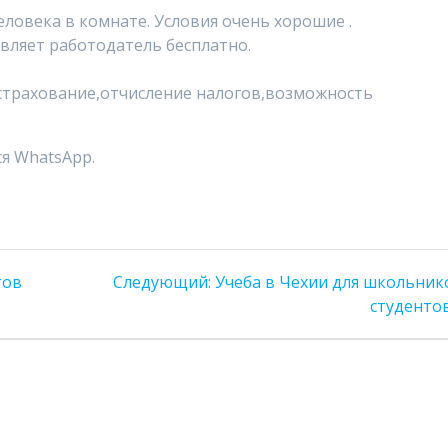
еловека в комнате. Условия очень хорошие .
авляет работодатель бесплатно.
трахование,отчисление налогов,возможность
я WhatsApp.
Следующая
тов
Следующий:
Учеба в Чехии для школьник
запись:
студентов!