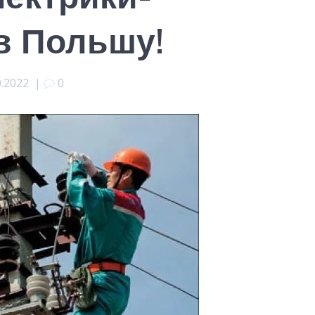
в Польшу!
0.2022
|
0