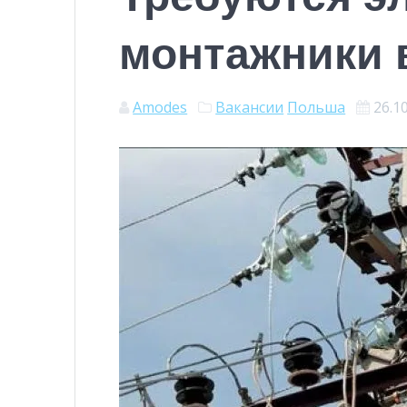
монтажники 
Amodes
Вакансии
Польша
26.1