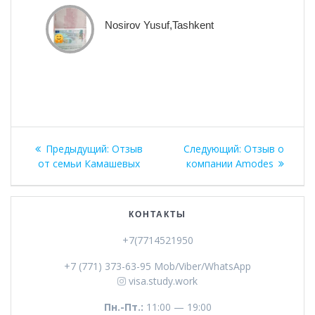
Nosirov Yusuf,Tashkent
Навигация
Предыдущая
Следующая
Предыдущий:
Отзыв
Следующий:
Отзыв о
по
запись:
запись:
от семьи Камашевых
компании Amodes
записям
КОНТАКТЫ
+7(7714521950
+7 (771) 373-63-95 Mob/Viber/WhatsApp
visa.study.work
Пн.-Пт.:
11:00 — 19:00