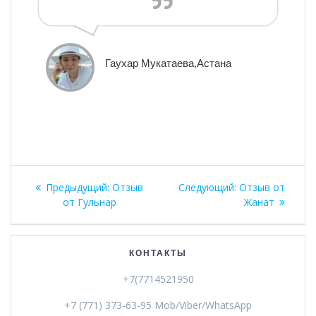
​Гаухар Мукатаева,Астана
Навигация
Предыдущая
Следующая
Предыдущий:
Отзыв
Следующий:
Отзыв от
по
запись:
запись:
от Гульнар
Жанат
записям
КОНТАКТЫ
+7(7714521950
+7 (771) 373-63-95 Mob/Viber/WhatsApp