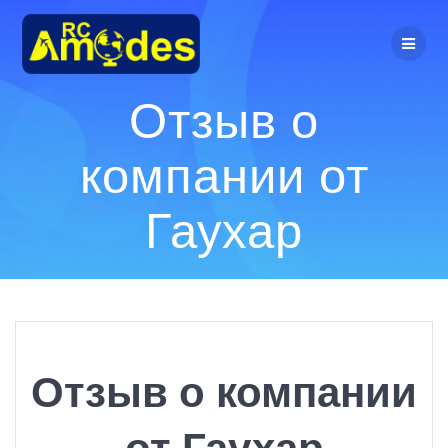
Перейти
к
контенту
Отзыв о
компании от
Гаухар
Отзыв о компании
от Гаухар