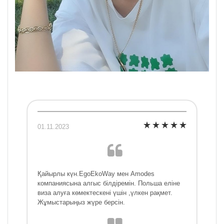
01.11.2023
Қайырлы күн.EgoEkoWay мен Amodes
компаниясына алгыс білдіремін. Польша еліне
виза алуға көмектескені үшін ,үлкен рақмет.
Жұмыстарыңыз жүре берсін.