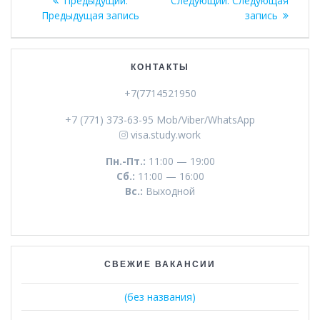
Предыдущий:
Следующий:
Следующая
по
запись:
запись:
Предыдущая запись
запись
записям
КОНТАКТЫ
+7(7714521950
+7 (771) 373-63-95 Mob/Viber/WhatsApp
visa.study.work
Пн.-Пт.:
11:00 — 19:00
Сб.:
11:00 — 16:00
Вс.:
Выходной
СВЕЖИЕ ВАКАНСИИ
(без названия)