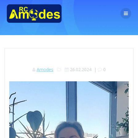
Перейти
к
контенту
Amodes
26.02.2024
|
0