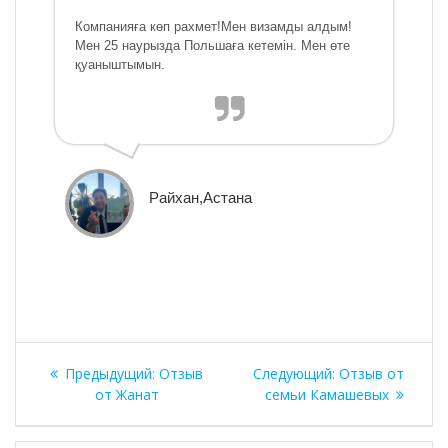
Компанияға көп рахмет!Мен визамды алдым!
Мен 25 наурызда Польшаға кетемін. Мен өте
қуаныштымын.
Райхан,Астана
Навигация
Предыдущая
Следующая
Предыдущий:
Отзыв
Следующий:
Отзыв от
по
запись:
запись:
от Жанат
семьи Камашевых
записям