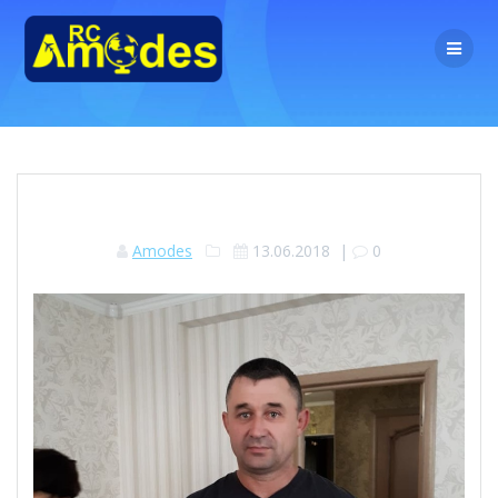
Перейти
к
контенту
Amodes
13.06.2018
|
0