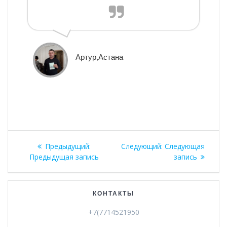
Артур,Астана
Навигация
Предыдущая
Следующая
Предыдущий:
Следующий:
Следующая
по
запись:
запись:
Предыдущая запись
запись
записям
КОНТАКТЫ
+7(7714521950