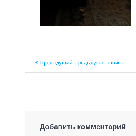
Навигация
Предыдущая
Предыдущий:
Предыдущая запись
запись:
по
записям
Добавить комментарий