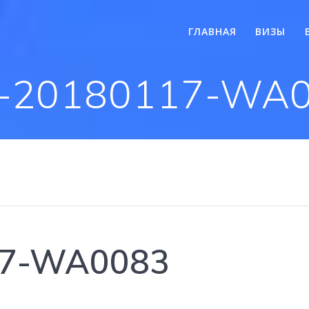
ГЛАВНАЯ
ВИЗЫ
-20180117-WA
17-WA0083