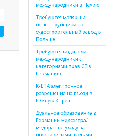
международники в Чехию
Требуются маляры и
пескоструйщики на
судостроительный завод в
Польше
Требуются водители-
международники с
категориями прав CE в
Германию
К-ЕТА электронное
разрешение на въезд в
Южную Корею
Дуальное образование в
Германии медсестра/
медбрат по уходу за
престарелыми людьми