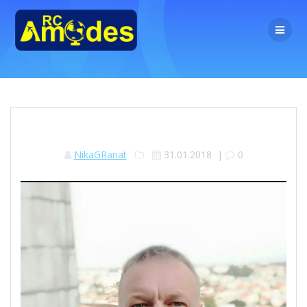
Перейти
к
контенту
NikaGRanat
31.01.2018
|
0