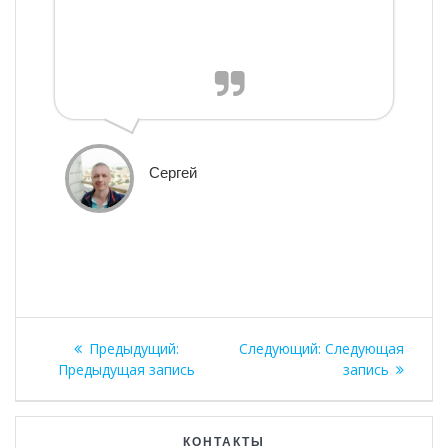
Сергей
Навигация
Предыдущая
Следующая
Предыдущий:
Следующий:
Следующая
по
запись:
запись:
Предыдущая запись
запись
записям
КОНТАКТЫ