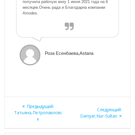
получила рабочую визу 1 июня 2021 года на 6
месяцев.Очень рада и Благодарна компании
Amodes.
Роза Есенбаева,Astana
Навигация
Предыдущая
Предыдущий:
Следу
Следующий:
по
запись:
Татьяна,Петропавловс
запись
Daniyar,Nur-Sultan
к
записям