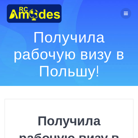
Перейти
к
контенту
Получила
рабочую визу в
Польшу!
Получила
рабочую визу в