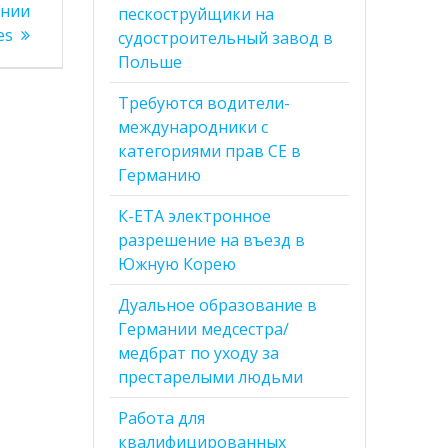
ании
пескоструйщики на
es
судостроительный завод в
Польше
Требуются водители-
международники с
категориями прав CE в
Германию
К-ЕТА электронное
разрешение на въезд в
Южную Корею
Дуальное образование в
Германии медсестра/
медбрат по уходу за
престарелыми людьми
Работа для
квалифицированных