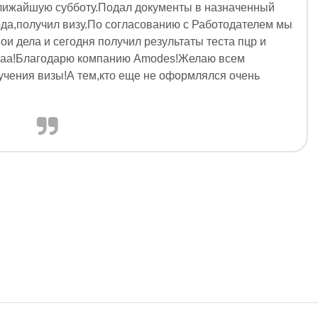
ближайшую субботу.Подал документы в назначенный
года,получил визу.По согласованию с Работодателем мы
ои дела и сегодня получил результаты теста пцр и
аааа!Благодарю компанию Amodes!Желаю всем
учения визы!А тем,кто еще не оформлялся очень