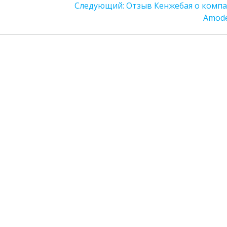
Следующая
Следующий:
Отзыв Кенжебая о комп
запись:
Amod