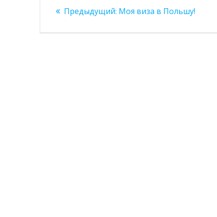
Навигация
Предыдущая
Предыдущий:
Моя виза в Польшу!
по
запись:
записям