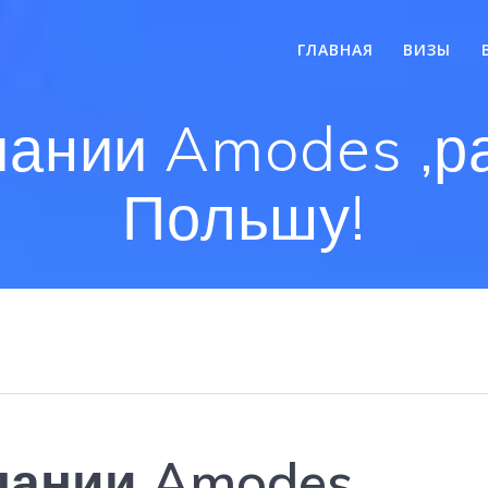
ГЛАВНАЯ
ВИЗЫ
пании Amodes ,ра
Польшу!
пании Amodes