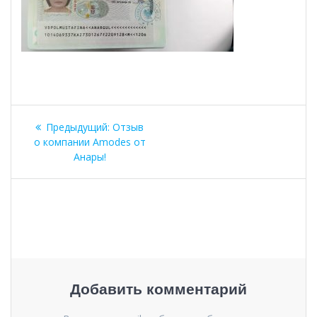
Навигация
Предыдущая
Предыдущий:
Отзыв
по
запись:
о компании Amodes от
Анары!
записям
Добавить комментарий