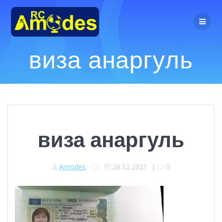
Перейти
к
контенту
виза анаргуль
виза анаргуль
Amodes
28.12.2021
|
0