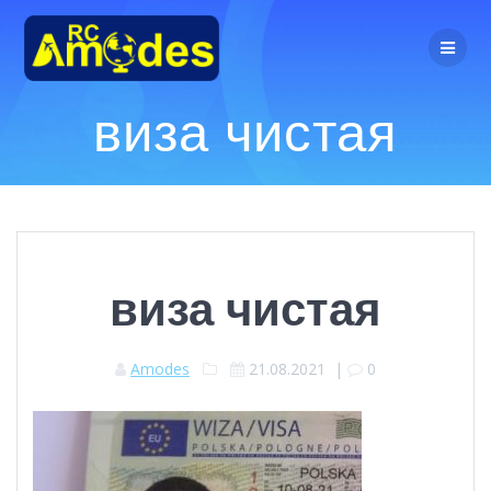
Перейти
к
контенту
виза чистая
виза чистая
Amodes
21.08.2021
|
0