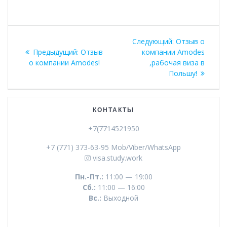
Навигация
Следующая
Следующий:
Отзыв о
по
Предыдущая
запись:
Предыдущий:
Отзыв
компании Amodes
запись:
о компании Amodes!
,рабочая виза в
записям
Польшу!
КОНТАКТЫ
+7(7714521950
+7 (771) 373-63-95 Mob/Viber/WhatsApp
visa.study.work
Пн.-Пт.:
11:00 — 19:00
Сб.:
11:00 — 16:00
Вс.:
Выходной