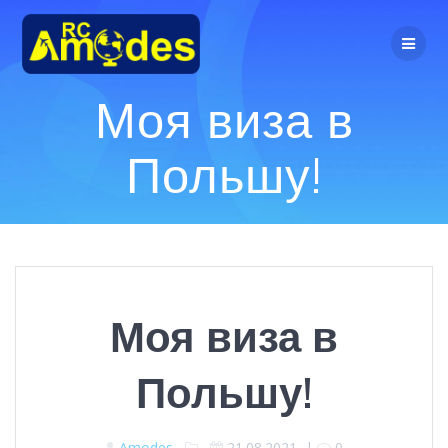
Перейти
к
контенту
Моя виза в
Польшу!
Моя виза в
Польшу!
Amodes
21.08.2021
|
0