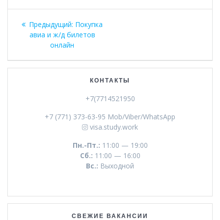
Навигация
Предыдущая
Предыдущий:
Покупка
по
запись:
авиа и ж/д билетов
онлайн
записям
КОНТАКТЫ
+7(7714521950
+7 (771) 373-63-95 Mob/Viber/WhatsApp
visa.study.work
Пн.-Пт.:
11:00 — 19:00
Сб.:
11:00 — 16:00
Вс.:
Выходной
СВЕЖИЕ ВАКАНСИИ