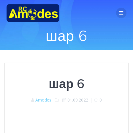
Перейти
к
контенту
шар 6
шар 6
Amodes
01.09.2022
|
0