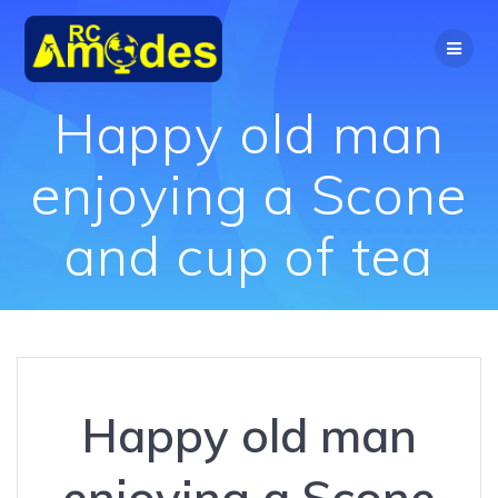
Перейти
к
контенту
Happy old man
enjoying a Scone
and cup of tea
Happy old man
enjoying a Scone