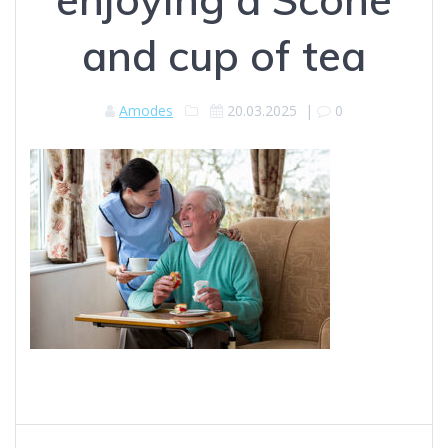
and cup of tea
Amodes
20.03.2025
|
0
Навигация