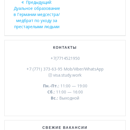
Предыдущая
Предыдущий:
по
запись:
Дуальное образование
в Германии медсестра/
записям
медбрат по уходу за
престарелыми людьми
КОНТАКТЫ
+7(7714521950
+7 (771) 373-63-95 Mob/Viber/WhatsApp
visa.study.work
Пн.-Пт.:
11:00 — 19:00
Сб.:
11:00 — 16:00
Вс.:
Выходной
СВЕЖИЕ ВАКАНСИИ