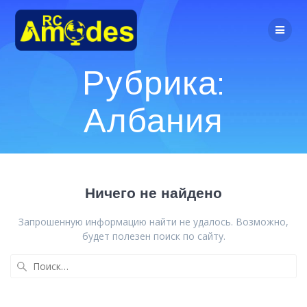
Перейти
к
контенту
Рубрика:
Албания
Ничего не найдено
Запрошенную информацию найти не удалось. Возможно,
будет полезен поиск по сайту.
Найти: