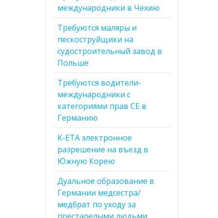
международники в Чехию
Требуются маляры и
пескоструйщики на
судостроительный завод в
Польше
Требуются водители-
международники с
категориями прав CE в
Германию
К-ЕТА электронное
разрешение на въезд в
Южную Корею
Дуальное образование в
Германии медсестра/
медбрат по уходу за
престарелыми людьми