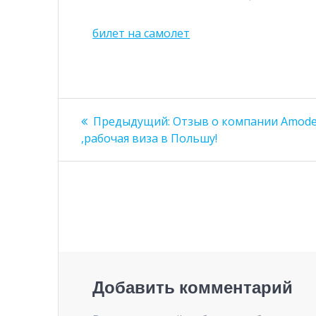
билет на самолет
Навигация
Предыдущая
Предыдущий:
Отзыв о компании Amod
запись:
по
,рабочая виза в Польшу!
записям
Добавить комментарий