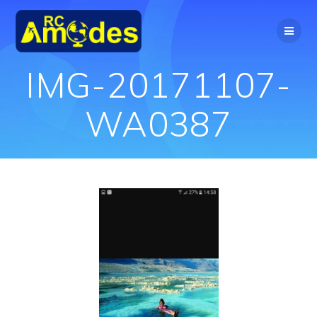
Перейти
к
контенту
IMG-20171107-
WA0387