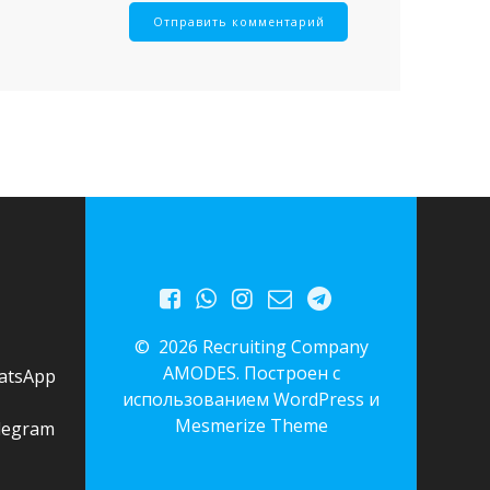
© 2026 Recruiting Company
AMODES. Построен с
atsApp
использованием WordPress и
Mesmerize Theme
legram